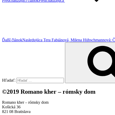
Predchádzajúci článok
Predchádzajúca
Ďalší článok
Nasledujúca
Tera Fabiánová, Milena Hübschmannová: Č
Hľadať:
©2019 Romano kher – rómsky dom
Romano kher – rómsky dom
Košická 36
821 08 Bratislava