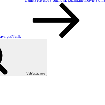
Daniela Hivešová–Šilanová: Zuzankine motýle a Chla
avargoš/Tulák
Vyhľadávanie