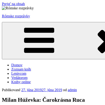
Prejsť na obsah
Rómske rozprávky
Domov
Zoznam kníh
Lenivcom
Vedátorom
Knihy online
Publikované
27. júna 2019
27. júna 2019
od
admin
Milan Húževka: Čarokrásna Ruca