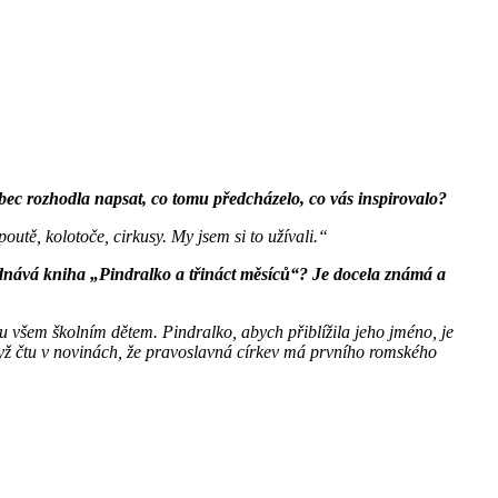
bec rozhodla napsat, co tomu předcházelo, co vás inspirovalo?
utě, kolotoče, cirkusy. My jsem si to užívali.“
ojednává kniha „Pindralko a třináct měsíců“? Je docela známá a
ou všem školním dětem. Pindralko, abych přiblížila jeho jméno, je
dyž čtu v novinách, že pravoslavná církev má prvního romského