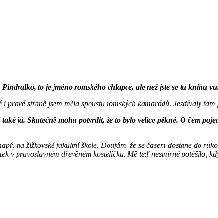
Pindralko, to je jméno romského chlapce, ale než jste se tu knihu vů
 i pravé straně jsem měla spoustu romských kamarádů. Jezdívaly tam po
ví také já. Skutečně mohu potvrdit, že to bylo velice pěkné. O čem p
 např. na žižkovské fakultní škole. Doufám, že se časem dostane do ruk
žitek v pravoslavném dřevěném kostelíčku. Mě teď nesmírně potěšilo, k