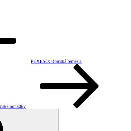
PEXESO: Romská řemesla
rómské pohádky