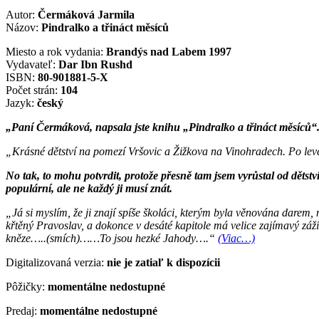
Autor:
Čermáková Jarmila
Názov:
Pindralko a třináct měsíců
Miesto a rok vydania:
Brandýs nad Labem 1997
Vydavateľ:
Dar Ibn Rushd
ISBN:
80-901881-5-X
Počet strán:
104
Jazyk:
český
„Paní Čermáková, napsala jste knihu „Pindralko a třináct měsíců“. 
„Krásné dětství na pomezí Vršovic a Žižkova na Vinohradech. Po levé
No tak, to mohu potvrdit, protože přesně tam jsem vyrůstal od dětst
populární, ale ne každý ji musí znát.
„Já si myslím, že ji znají spíše školáci, kterým byla věnována darem,
křtěný Pravoslav, a dokonce v desáté kapitole má velice zajímavý zá
kněze…..(smích)……To jsou hezké Jahody….“
(Viac…)
Digitalizovaná verzia:
nie je zatiaľ k dispozícii
Pôžičky:
momentálne nedostupné
Predaj:
momentálne nedostupné