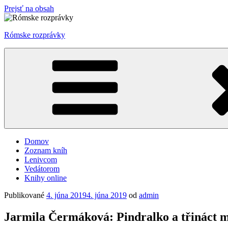
Prejsť na obsah
Rómske rozprávky
Domov
Zoznam kníh
Lenivcom
Vedátorom
Knihy online
Publikované
4. júna 2019
4. júna 2019
od
admin
Jarmila Čermáková: Pindralko a třináct m