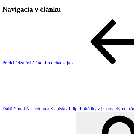
Navigácia v článku
Predchádzajúci článok
Predchádzajúca
Ďalší článok
Nasledujúca
Stanislav Filip: Pohádky z jisker a dýmu: 