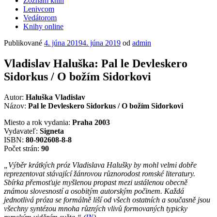
Zoznam kníh
Lenivcom
Vedátorom
Knihy online
Publikované
4. júna 2019
4. júna 2019
od
admin
Vladislav Haluška: Pal le Devleskero
Sidorkus / O božím Sidorkovi
Autor:
Haluška Vladislav
Názov:
Pal le Devleskero Sidorkus / O božím Sidorkovi
Miesto a rok vydania:
Praha 2003
Vydavateľ:
Signeta
ISBN:
80-902608-8-8
Počet strán:
90
„Výběr krátkých próz Vladislava Halušky by mohl velmi dobře
reprezentovat stávající žánrovou různorodost romské literatury.
Sbírka přemosťuje myšlenou propast mezi ustálenou obecně
známou slovesností a osobitým autorským počinem. Každá
jednotlivá próza se formálně liší od všech ostatních a současně jsou
všechny syntézou mnoha různých vlivů formovaných typicky