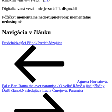
romským viděním světa.“ (
IN
)
Digitalizovaná verzia:
nie je zatiaľ k dispozícii
Pôžičky:
momentálne nedostupné
Predaj:
momentálne
nedostupné
Navigácia v článku
Predchádzajúci článok
Predchádzajúca
Agnesa Horvátová:
Pal e Bari Rama the aver paramisa / O velké Rámě a jiné příběhy
Ďalší článok
Nasledujúca
Lucia Čurejová: Paramisa